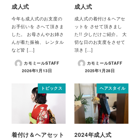
成人式
成人式
今年も成人式のお支度の
成人式の着付け＆ヘアセ
お手伝いを さへて頂きま
ットを させて頂きまし
した。 お母さんやお姉さ
た!! 少しだけご紹介。 大
んが着た振袖、 レンタル
切な日のお支度をさせて
など皆 […]
頂き […]
カモミールSTAFF
カモミールSTAFF
2026年1月13日
2025年1月28日
トピックス
ヘアスタイル
着付け＆ヘアセット
2024年成人式